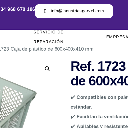
34 968 678 186
info@industriasgarvel.com
SERVICIO DE
EMPRES
REPARACIÓN
1723 Caja de plástico de 600x400x410 mm
Ref. 1723
de 600x4
✔️
Compatibles con pale
estándar.
✔️
Facilitan la ventilaci
✔️
Apilables y resistent