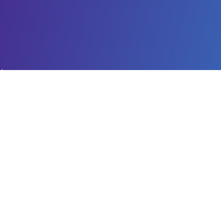
Información de contacto
C/ Manufacturas, Parcela A20, Nave 6, 30530,
Cieza, Murcia. (Polígono Industrial Sierra de
Ascoy)
info@industriasgarvel.com