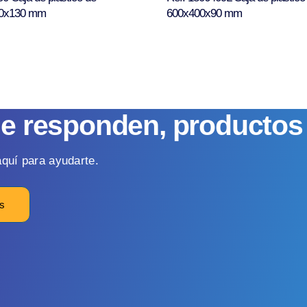
0x130 mm
600x400x90 mm
ue responden, producto
quí para ayudarte.
os