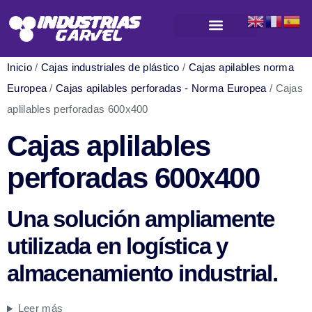
Productos para almacenamiento y logística
Inicio
/
Cajas industriales de plástico
/
Cajas apilables norma
Europea
/
Cajas apilables perforadas - Norma Europea
/ Cajas
aplilables perforadas 600x400
Cajas aplilables
perforadas 600x400
Una solución ampliamente
utilizada en logística y
almacenamiento industrial.
Leer más