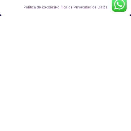
Política de cookies
Política de Privacidad de Datos
Información de contacto
C/ Manufacturas, Parcela A20, Nave 6, 30530, Cieza, Murcia.
(Polígono Industrial Sierra de Ascoy)
info@industriasgarvel.com
+34 968 678 186
Enlaces importantes
Inicio
Quiénes somos