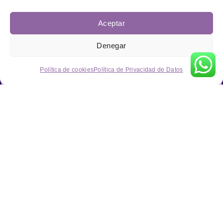
Aceptar
Denegar
Política de cookies
Política de Privacidad de Datos
Información de contacto
C/ Manufacturas, Parcela A20, Nave 6, 30530, Cieza, Murcia.
(Polígono Industrial Sierra de Ascoy)
info@industriasgarvel.com
+34 968 678 186