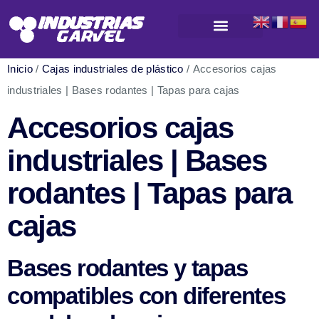
Productos para almacenamiento y logística
Inicio
/
Cajas industriales de plástico
/ Accesorios cajas
industriales | Bases rodantes | Tapas para cajas
Accesorios cajas
industriales | Bases
rodantes | Tapas para
cajas
Bases rodantes y tapas
compatibles con diferentes