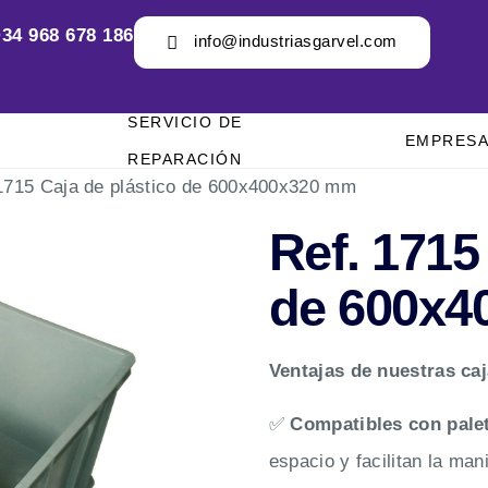
34 968 678 186
info@industriasgarvel.com
SERVICIO DE
EMPRES
REPARACIÓN
1715 Caja de plástico de 600x400x320 mm
Ref. 1715
de 600x4
Ventajas de nuestras ca
✅
Compatibles con pale
espacio y facilitan la ma