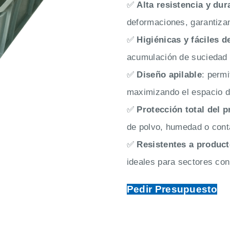
✅
Alta resistencia y dur
deformaciones, garantizan
✅
Higiénicas y fáciles d
acumulación de suciedad y 
✅
Diseño apilable
: perm
maximizando el espacio d
✅
Protección total del 
de polvo, humedad o cont
✅
Resistentes a produc
ideales para sectores con
Pedir Presupuesto