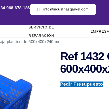
34 968 678 186
info@industriasgarvel.com
SERVICIO DE
EMPRES
REPARACIÓN
aja plástico de 600x400x240 mm
Ref 1432 
600x400
Pedir Presupuesto