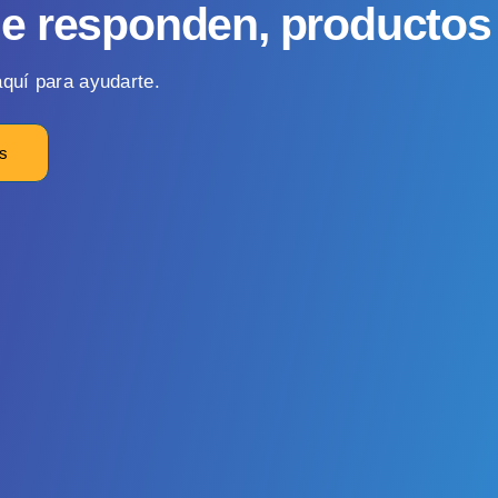
ue responden, producto
quí para ayudarte.
os