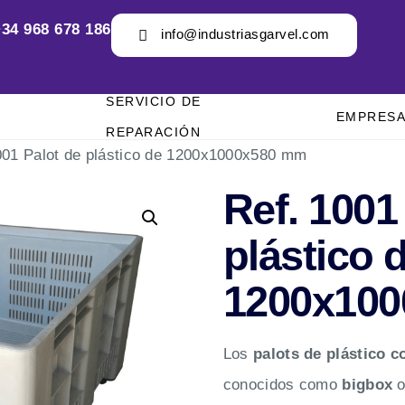
34 968 678 186
info@industriasgarvel.com
SERVICIO DE
EMPRES
REPARACIÓN
001 Palot de plástico de 1200x1000x580 mm
Ref. 1001
plástico 
1200x10
Los
palots de plástico c
conocidos como
bigbox