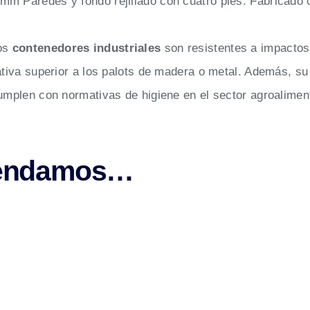
m Paredes y fondo rejillado con cuatro pies. Fabricado co
tos
contenedores industriales
son resistentes a impactos
ativa superior a los palots de madera o metal. Además, su 
umplen con normativas de higiene en el sector agroaliment
mendamos…