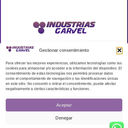
Gestionar consentimiento
Información de contacto
Para ofrecer las mejores experiencias, utilizamos tecnologías como las
C/ Manufacturas, Parcela A20, Nave 6, 30530, Cieza, Murcia.
cookies para almacenar y/o acceder a la información del dispositivo. El
(Polígono Industrial Sierra de Ascoy)
consentimiento de estas tecnologías nos permitirá procesar datos
como el comportamiento de navegación o las identificaciones únicas
info@industriasgarvel.com
en este sitio. No consentir o retirar el consentimiento, puede afectar
negativamente a ciertas características y funciones.
+34 968 678 186
Aceptar
Denegar
Enlaces importantes