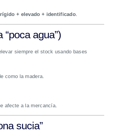
rígido + elevado + identificado
.
a “poca agua”)
 elevar siempre el stock usando bases
ade como la madera.
ue afecte a la mercancía.
ona sucia”