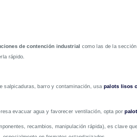
uciones de contención industrial
como las de la secció
rla rápido.
de salpicaduras, barro y contaminación, usa
palots lisos 
eresa evacuar agua y favorecer ventilación, opta por
palot
ponentes, recambios, manipulación rápida), es clave que 
, especialmente en formatos estandarizados.