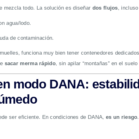
e mezcla todo. La solución es diseñar
dos flujos
, inclus
on agua/lodo.
uda de contaminación.
 y muelles, funciona muy bien tener contenedores dedicado
te
sacar merma rápido
, sin apilar “montañas” en el suel
 en modo DANA: estabilid
húmedo
uede ser eficiente. En condiciones de DANA,
es un riesgo
.