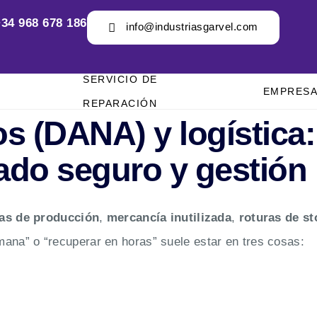
34 968 678 186
info@industriasgarvel.com
SERVICIO DE
EMPRES
REPARACIÓN
s (DANA) y logística:
ado seguro y gestión 
as de producción
,
mercancía inutilizada
,
roturas de st
emana” o “recuperar en horas” suele estar en tres cosas: